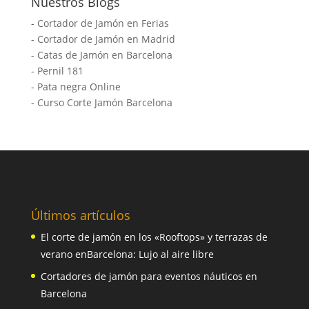
Nuestros Blogs
-
Cortador de Jamón en Ferias
-
Cortador de Jamón en Madrid
-
Catas de Jamón en Barcelona
-
Pernil 181
-
Pata negra Online
-
Curso Corte Jamón Barcelona
Últimos artículos
El corte de jamón en los «Rooftops» y terrazas de
verano enBarcelona: Lujo al aire libre
Cortadores de jamón para eventos náuticos en
Barcelona