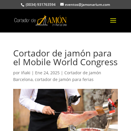
(0034) 931763594
eventos@jamonarium.com
Cortador de jamón para
el Mobile World Congress
por
Iñaki
|
Ene 24, 2025
|
Cortador de jamón
Barcelona
,
cortador de jamón para ferias