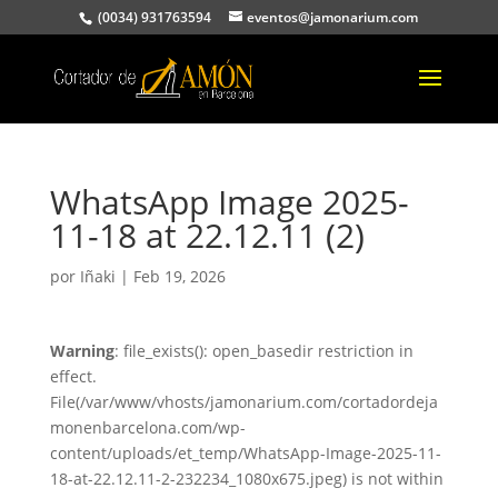
(0034) 931763594
eventos@jamonarium.com
WhatsApp Image 2025-
11-18 at 22.12.11 (2)
por
Iñaki
|
Feb 19, 2026
Warning
: file_exists(): open_basedir restriction in
effect.
File(/var/www/vhosts/jamonarium.com/cortadordeja
monenbarcelona.com/wp-
content/uploads/et_temp/WhatsApp-Image-2025-11-
18-at-22.12.11-2-232234_1080x675.jpeg) is not within