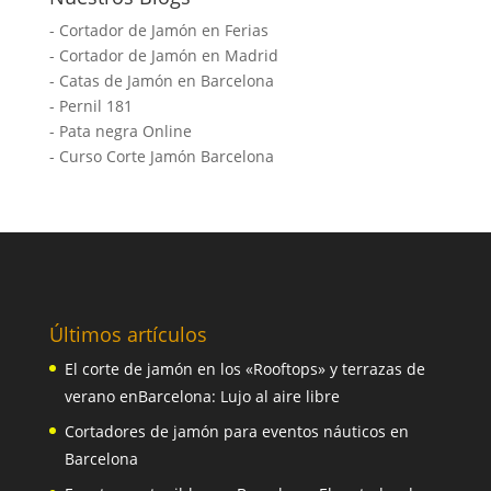
-
Cortador de Jamón en Ferias
-
Cortador de Jamón en Madrid
-
Catas de Jamón en Barcelona
-
Pernil 181
-
Pata negra Online
-
Curso Corte Jamón Barcelona
Últimos artículos
El corte de jamón en los «Rooftops» y terrazas de
verano enBarcelona: Lujo al aire libre
Cortadores de jamón para eventos náuticos en
Barcelona