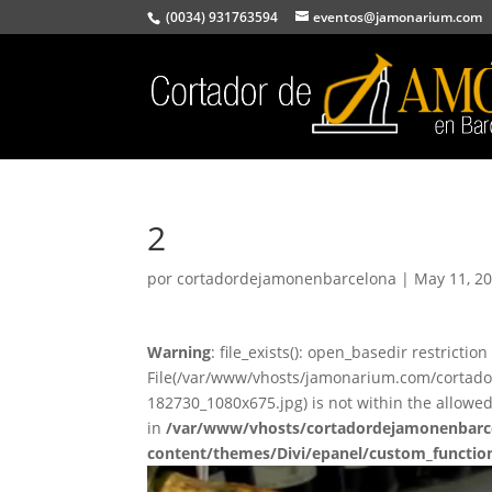
(0034) 931763594
eventos@jamonarium.com
2
por
cortadordejamonenbarcelona
|
May 11, 2
Warning
: file_exists(): open_basedir restriction 
File(/var/www/vhosts/jamonarium.com/cortad
182730_1080x675.jpg) is not within the allow
in
/var/www/vhosts/cortadordejamonenbarc
content/themes/Divi/epanel/custom_functio