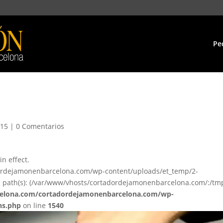
Pe
015
|
0 Comentarios
in effect.
ordejamonenbarcelona.com/wp-content/uploads/et_temp/2-
ed path(s): (/var/www/vhosts/cortadordejamonenbarcelona.com/:/tm
elona.com/cortadordejamonenbarcelona.com/wp-
ns.php
on line
1540