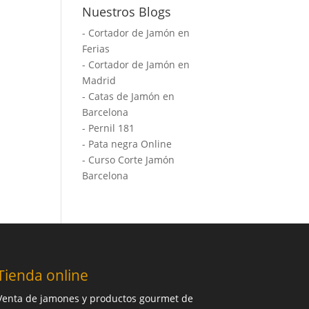
Nuestros Blogs
-
Cortador de Jamón en
Ferias
-
Cortador de Jamón en
Madrid
-
Catas de Jamón en
Barcelona
-
Pernil 181
-
Pata negra Online
-
Curso Corte Jamón
Barcelona
Tienda online
Venta de jamones y productos gourmet de