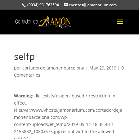
(0034) 931763594
eventos@jamonarium.com
selfp
por
cortadordejamonenbarcelona
|
May 29, 2019
|
0
Comentarios
Warning
: file_exists(): open_basedir restriction in
effect.
File(/var/www/vhosts/jamonarium.com/cortadordeja
monenbarcelona.com/wp-
content/uploads/et_temp/2019-05-14-18.35.43-1-
2155832_1080x675.jpg) is not within the allowed
path(s):